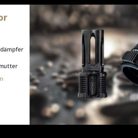
or
rdämpfer
mutter
en