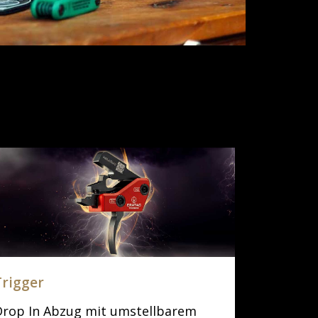
Trigger
Drop In Abzug mit umstell­barem