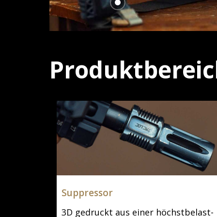
Produkt­be­rei
Suppressor
3D gedruckt aus einer höchst­be­last­